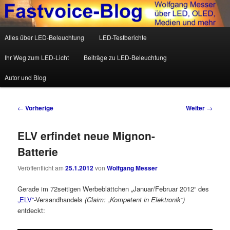
Wolfgang Messer über LED, OLED, Medien und mehr
Hauptmenü
Alles über LED-Beleuchtung
LED-Testberichte
Zum Inhalt wechseln
Zum sekundären Inhalt wechseln
Fastvoice-Blog
Ihr Weg zum LED-Licht
Beiträge zu LED-Beleuchtung
Autor und Blog
Beitrags-Navigation
←
Vorherige
Weiter
→
ELV erfindet neue Mignon-
Batterie
Veröffentlicht am
25.1.2012
von
Wolfgang Messer
Gerade im 72seitigen Werbeblättchen „Januar/Februar 2012“ des
„ELV“
-Versandhandels
(Claim: „Kompetent in Elektronik“)
entdeckt: