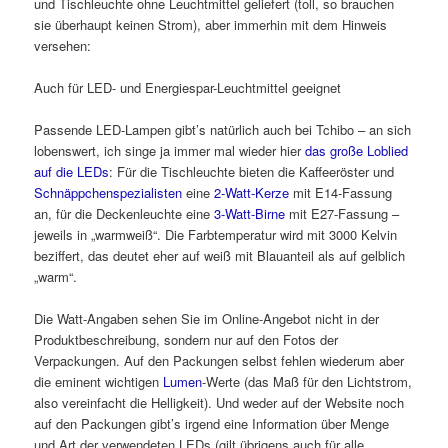
und Tischleuchte ohne Leuchtmittel geliefert (toll, so brauchen
sie überhaupt keinen Strom), aber immerhin mit dem Hinweis
versehen:
Auch für LED- und Energiespar-Leuchtmittel geeignet
Passende LED-Lampen gibt’s natürlich auch bei Tchibo – an sich
lobenswert, ich singe ja immer mal wieder hier
das große Loblied
auf die LEDs
: Für die Tischleuchte bieten die Kaffeeröster und
Schnäppchenspezialisten
eine
2-Watt-Kerze
mit E14-Fassung
an, für die Deckenleuchte eine
3-Watt-Birne
mit E27-Fassung –
jeweils in „warmweiß“. Die Farbtemperatur wird mit 3000 Kelvin
beziffert, das deutet eher auf weiß mit Blauanteil als auf gelblich
„warm“.
Die Watt-Angaben sehen Sie im Online-Angebot nicht in der
Produktbeschreibung, sondern nur auf den Fotos der
Verpackungen. Auf den Packungen selbst fehlen wiederum aber
die eminent wichtigen
Lumen
-Werte (das Maß für den Lichtstrom,
also vereinfacht die Helligkeit). Und weder auf der Website noch
auf den Packungen gibt’s irgend eine Information über Menge
und Art der verwendeten LEDs (gilt übrigens auch für alle