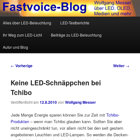
Wolfgang Messer über LED, OLED, Medien und mehr
Hauptmenü
Alles über LED-Beleuchtung
LED-Testberichte
Zum Inhalt wechseln
Zum sekundären Inhalt wechseln
Fastvoice-Blog
Ihr Weg zum LED-Licht
Beiträge zu LED-Beleuchtung
Autor und Blog
Beitrags-Navigation
←
Vorherige
Weiter
→
Keine LED-Schnäppchen bei
Tchibo
Veröffentlicht am
12.8.2010
von
Wolfgang Messer
Jede Menge Energie sparen können Sie zur Zeit mit
Tchibo-
Produkten
– wenn man Tchibo glauben kann. Sollten Sie aber
nicht uneingeschränkt tun, vor allem nicht bei den seit gestern
angebotenen Leuchten und LED-Lampen. So werden die Decken-